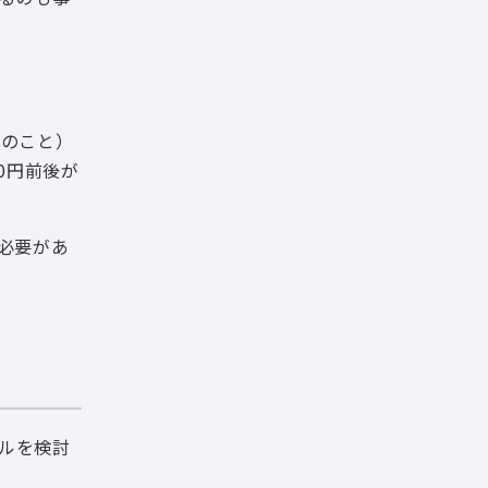
スのこと）
0円前後が
必要があ
ールを検討