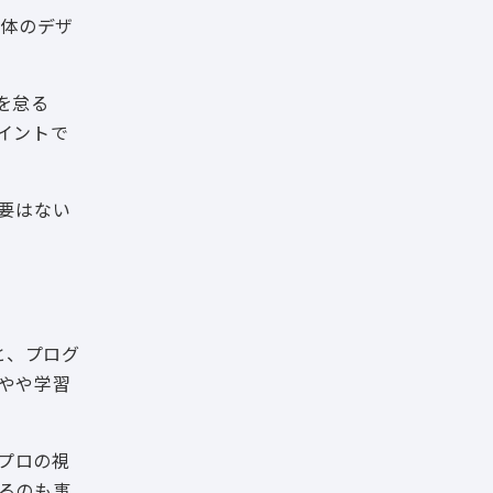
全体のデザ
を怠る
イントで
要はない
と、プログ
にやや学習
。プロの視
るのも事