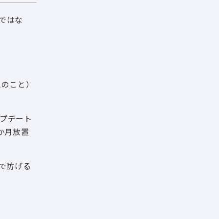
」ではな
ムのこと）
ップデート
か月放置
で防げる