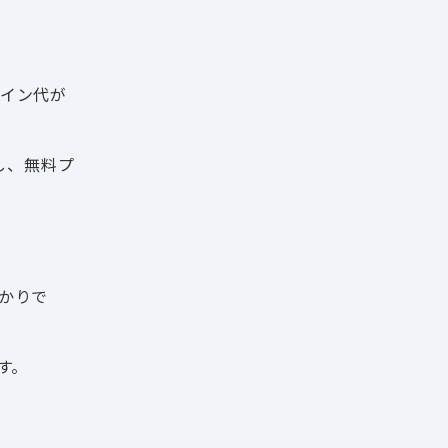
メイン代が
し、無料プ
がかりで
す。