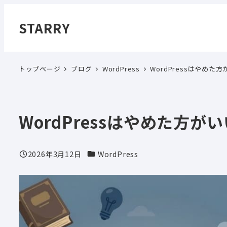
メ
イ
STARRY
ン
コ
ン
トップページ
ブログ
WordPress
WordPressはやめ
テ
ン
ツ
WordPressはやめた方
へ
移
動
カテゴリー
2026年3月12日
WordPress
投稿日