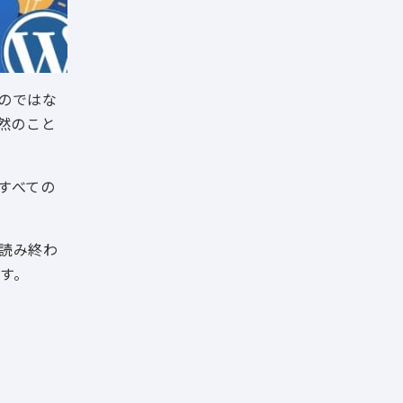
るのではな
然のこと
すべての
。読み終わ
です。