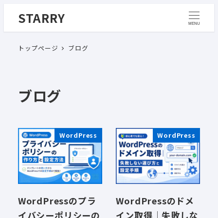
メ
STARRY
イ
MENU
ン
トップページ
ブログ
コ
ン
テ
ン
ブログ
ツ
へ
移
WordPress
WordPress
動
WordPressのプラ
WordPressのドメ
イバシーポリシーの
イン取得｜失敗しな