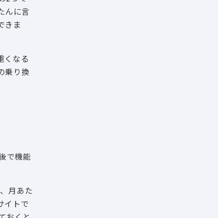
たんに言
できま
重くなる
の乗り換
、後で機能
と、月あた
サイトで
ておくと