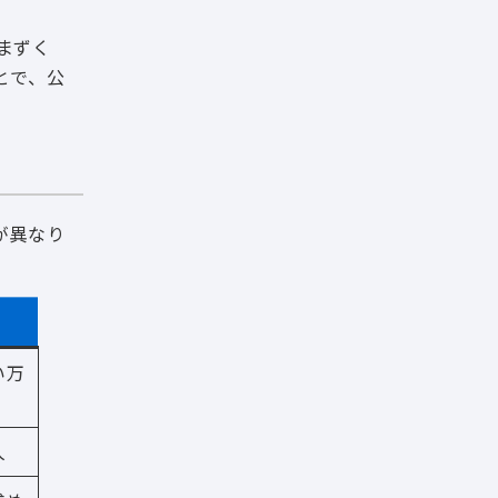
まずく
とで、公
が異なり
い万
人