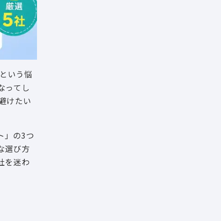
」という悩
なってし
避けたい
ト」の3つ
な選び方
社を迷わ