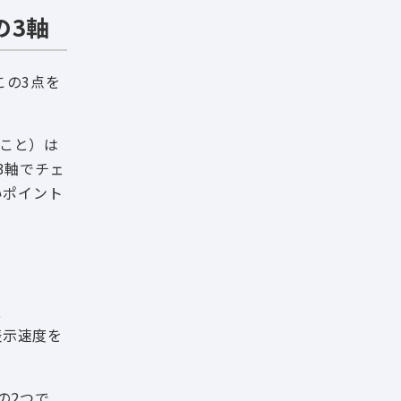
の3軸
この3点を
のこと）は
3軸でチェ
いポイント
、
表示速度を
の2つで