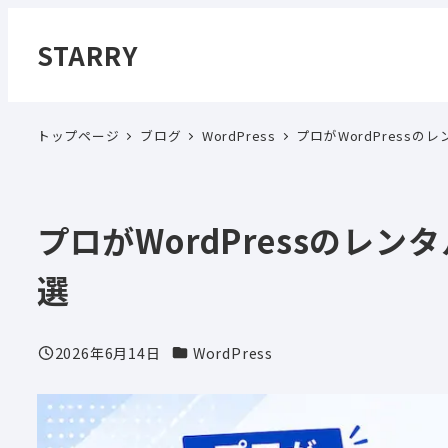
メ
イ
STARRY
ン
コ
ン
トップページ
ブログ
WordPress
プロがWordPress
テ
ン
ツ
プロがWordPressのレ
へ
移
選
動
カテゴリー
2026年6月14日
WordPress
投稿日